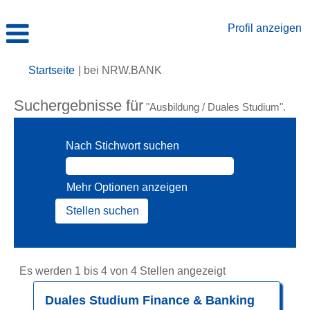
Profil anzeigen
(aktuelle
Startseite
|
bei NRW.BANK
Seite)
Suchergebnisse für
"Ausbildung / Duales Studium".
Nach Stichwort suchen
Mehr Optionen anzeigen
Suchergebnisse
Es werden 1 bis 4 von 4 Stellen angezeigt
für
Stellenbezeichnung
Drücken
Duales Studium Finance & Banking
"Ausbildung