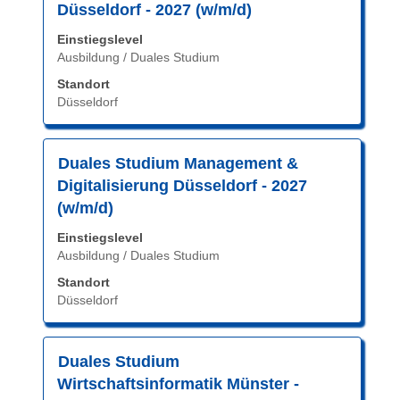
Sie
/
Düsseldorf - 2027 (w/m/d)
die
Duales
Einstiegslevel
Leertaste,
Studium".
Ausbildung / Duales Studium
um
Es
die
Standort
werden
Düsseldorf
Stelleninformationen
1
vollständig
bis
anzuzeigen.
4
Stellenbezeichnung
Drücken
Duales Studium Management &
von
Sie
Digitalisierung Düsseldorf - 2027
4
die
Stellen
(w/m/d)
Leertaste,
angezeigt
Einstiegslevel
um
Verwenden
Ausbildung / Duales Studium
die
Sie
Stelleninformationen
Standort
die
vollständig
Düsseldorf
Tabulatortaste,
anzuzeigen.
um
durch
Stellenbezeichnung
Drücken
Duales Studium
die
Sie
Stellenliste
Wirtschaftsinformatik Münster -
die