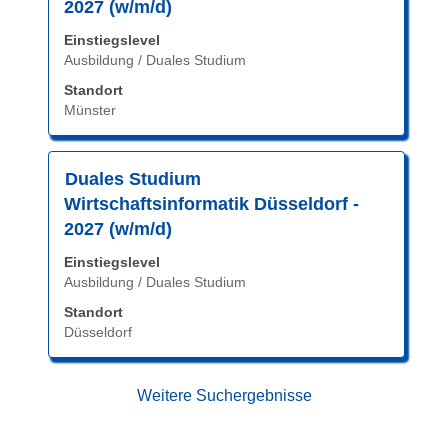
zu
2027 (w/m/d)
Leertaste,
navigieren.
Einstiegslevel
um
Wählen
Ausbildung / Duales Studium
die
Sie
Stelleninformationen
eine
Standort
vollständig
Münster
Stelle
anzuzeigen.
aus,
um
Stellenbezeichnung
Drücken
alle
Duales Studium
Sie
Details
Wirtschaftsinformatik Düsseldorf -
die
anzuzeigen.
2027 (w/m/d)
Leertaste,
Einstiegslevel
um
Ausbildung / Duales Studium
die
Stelleninformationen
Standort
vollständig
Düsseldorf
anzuzeigen.
Weitere Suchergebnisse