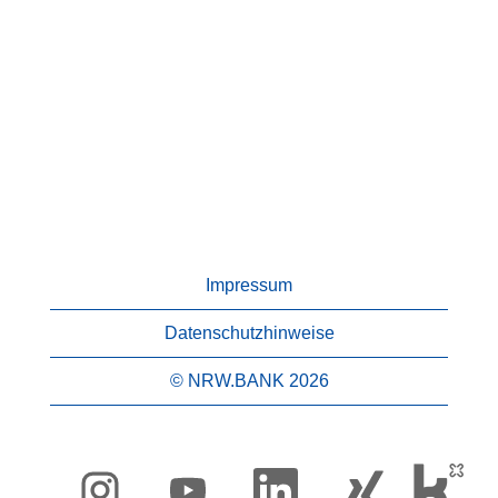
Impressum
Datenschutzhinweise
© NRW.BANK 2026
W
W
W
W
i
i
i
i