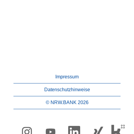
Impressum
Datenschutzhinweise
© NRW.BANK 2026
W
W
W
W
i
i
i
i