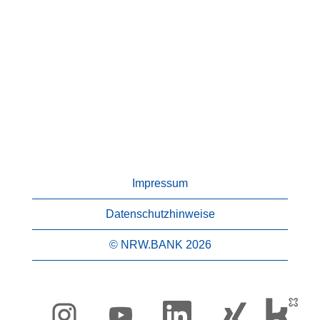
Impressum
Datenschutzhinweise
© NRW.BANK 2026
W
W
W
W
i
i
i
i