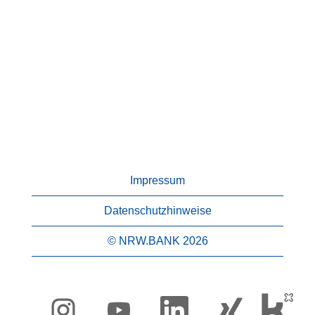
Impressum
Datenschutzhinweise
© NRW.BANK 2026
W
W
W
W
i
i
i
i