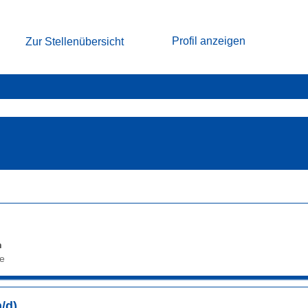
Profil anzeigen
Zur Stellenübersicht
igende".
bnisse
nsteigende".
h
ce
/d)