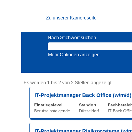
(aktuelle
Startseite
|
bei NRW.BANK
Seite)
Zu unserer Karriereseite
Suchergebnisse für
"Berufseinste
Nach Stichwort suchen
Mehr Optionen anzeigen
Sucherge
Es werden 1 bis 2 von 2 Stellen angezeigt
für
Stellenbezeichnung
Drücken
IT-Projektmanager Back Office (w/m/d)
"Berufsei
Sie
Es
Einstiegslevel
Standort
Fachbereic
die
werden
Berufseinsteigende
Düsseldorf
IT Back Offi
Leertaste,
1
um
bis
die
2
Stellenbezeichnung
Drücken
IT-Projektmanager Risikosysteme (w/m