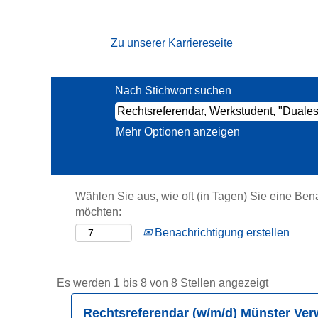
Startseite
|
Rechtsreferendar, Werk
Zu unserer Karriereseite
Suchergebnisse für
"Rechtsrefer
Nach Stichwort suchen
Mehr Optionen anzeigen
Wählen Sie aus, wie oft (in Tagen) Sie eine Ben
möchten:
Benachrichtigung erstellen
Sucherge
Es werden 1 bis 8 von 8 Stellen angezeigt
für
Stellenbezeichnung
Drücken
Rechtsreferendar (w/m/d) Münster Ver
"Rechtsre