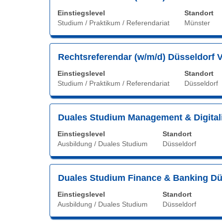
Sie
Werkstude
Einstiegslevel
Standort
die
"Duales
Studium / Praktikum / Referendariat
Münster
Leertaste,
Studium""
um
Es
die
werden
Stellenbezeichnung
Drücken
Rechtsreferendar (w/m/d) Düsseldorf 
Stelleninformationen
1
Sie
vollständig
bis
Einstiegslevel
Standort
die
anzuzeigen.
Studium / Praktikum / Referendariat
Düsseldorf
8
Leertaste,
von
um
8
die
Stellenbezeichnung
Drücken
Duales Studium Management & Digitali
Stellen
Stelleninformationen
Sie
angezeigt
vollständig
Einstiegslevel
Standort
die
Verwend
anzuzeigen.
Ausbildung / Duales Studium
Düsseldorf
Leertaste,
Sie
um
die
die
Tabulatort
Stellenbezeichnung
Drücken
Duales Studium Finance & Banking Düs
Stelleninformationen
um
Sie
vollständig
durch
Einstiegslevel
Standort
die
anzuzeigen.
die
Ausbildung / Duales Studium
Düsseldorf
Leertaste,
Stellenlis
um