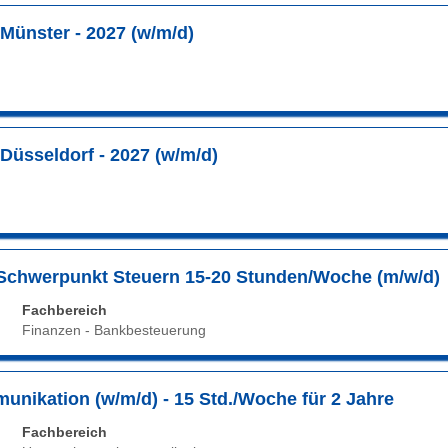
n.
Münster - 2027 (w/m/d)
Düsseldorf - 2027 (w/m/d)
en.
 Schwerpunkt Steuern 15-20 Stunden/Woche (m/w/d)
Fachbereich
Finanzen - Bankbesteuerung
unikation (w/m/d) - 15 Std./Woche für 2 Jahre
Fachbereich