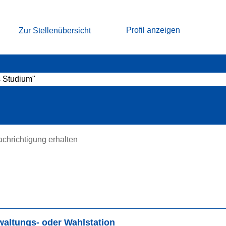
(aktuelle
student, "Duales Studium" bei NRW.BANK
Seite)
Profil anzeigen
Zur Stellenübersicht
endar, Werkstudent, "Duales Studium"".
achrichtigung erhalten
bnisse
waltungs- oder Wahlstation
ferendar,