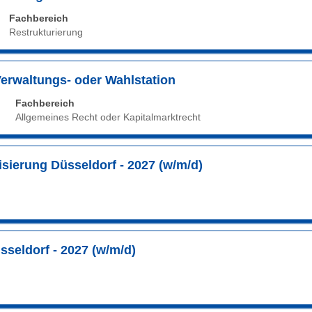
nt,
Fachbereich
Restrukturierung
.
Verwaltungs- oder Wahlstation
Fachbereich
Allgemeines Recht oder Kapitalmarktrecht
sierung Düsseldorf - 2027 (w/m/d)
en
aste,
seldorf - 2027 (w/m/d)
te