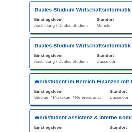
zu
die
navigiere
Stellenbezeichnung
Drücken
Duales Studium Wirtschaftsinformatik 
Stelleninformationen
Wählen
Sie
vollständig
Einstiegslevel
Standort
Sie
die
anzuzeigen.
Ausbildung / Duales Studium
Münster
eine
Leertaste,
Stelle
um
aus,
die
Stellenbezeichnung
Drücken
Duales Studium Wirtschaftsinformatik 
um
Stelleninformationen
Sie
alle
vollständig
Einstiegslevel
Standort
die
Details
anzuzeigen.
Ausbildung / Duales Studium
Düsseldorf
Leertaste,
anzuzeig
um
die
Stellenbezeichnung
Drücken
Werkstudent im Bereich Finanzen mit
Stelleninformationen
Sie
vollständig
Einstiegslevel
Standort
die
anzuzeigen.
Studium / Praktikum / Referendariat
Düsseldorf
Leertaste,
um
die
Stellenbezeichnung
Drücken
Werkstudent Assistenz & interne Komm
Stelleninformationen
Sie
vollständig
Einstiegslevel
Standort
die