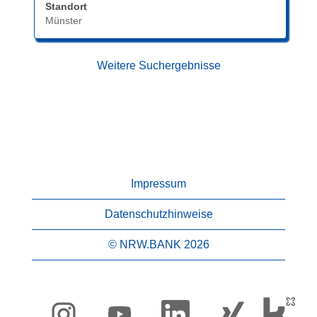
Standort
um
Münster
die
Stelleninformationen
vollständig
Weitere Suchergebnisse
anzuzeigen.
Impressum
Datenschutzhinweise
© NRW.BANK 2026
W
W
W
W
i
i
i
i