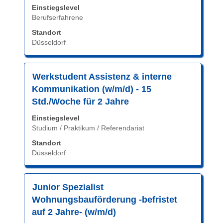
Sie
Einstiegslevel
Leertaste,
eine
Berufserfahrene
um
Stelle
die
Standort
aus,
Düsseldorf
Stelleninformationen
um
vollständig
alle
anzuzeigen.
Details
Stellenbezeichnung
Drücken
Werkstudent Assistenz & interne
anzuzeigen.
Sie
Kommunikation (w/m/d) - 15
die
Std./Woche für 2 Jahre
Leertaste,
Einstiegslevel
um
Studium / Praktikum / Referendariat
die
Stelleninformationen
Standort
vollständig
Düsseldorf
anzuzeigen.
Stellenbezeichnung
Drücken
Junior Spezialist
Sie
Wohnungsbauförderung -befristet
die
auf 2 Jahre- (w/m/d)
Leertaste,