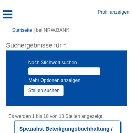
Profil anzeigen
(aktuelle
Startseite
|
bei NRW.BANK
Seite)
Suchergebnisse für
"".
Nach Stichwort suchen
Mehr Optionen anzeigen
Suchergebnis
Es werden 1 bis 18 von 18 Stellen angezeigt
für
Stellenbezeichnung
Drücken
Spezialist Beteiligungsbuchhaltung /
"".