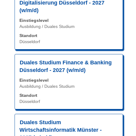
Sie
Digitalisierung Düsseldorf - 2027
die
(w/m/d)
Leertaste,
Einstiegslevel
um
Ausbildung / Duales Studium
die
Stelleninformationen
Standort
vollständig
Düsseldorf
anzuzeigen.
Stellenbezeichnung
Drücken
Duales Studium Finance & Banking
Sie
Düsseldorf - 2027 (w/m/d)
die
Einstiegslevel
Leertaste,
Ausbildung / Duales Studium
um
die
Standort
Düsseldorf
Stelleninformationen
vollständig
anzuzeigen.
Stellenbezeichnung
Drücken
Duales Studium
Sie
Wirtschaftsinformatik Münster -
die