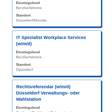
Einstiegslevel
um
Berufserfahrene
die
Stelleninformationen
Standort
vollständig
Düsseldorf/Münster
anzuzeigen.
Stellenbezeichnung
Drücken
IT Spezialist Workplace Services
Sie
(w/m/d)
die
Einstiegslevel
Leertaste,
Berufserfahrene
um
die
Standort
Düsseldorf
Stelleninformationen
vollständig
anzuzeigen.
Stellenbezeichnung
Drücken
Rechtsreferendar (w/m/d)
Sie
Düsseldorf Verwaltungs- oder
die
Wahlstation
Leertaste,
Einstiegslevel
um