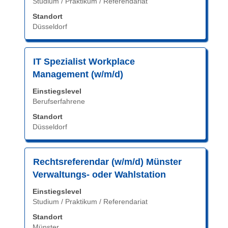
Studium / Praktikum / Referendariat
die
Stelleninformationen
Standort
vollständig
Düsseldorf
anzuzeigen.
Stellenbezeichnung
Drücken
IT Spezialist Workplace
Sie
Management (w/m/d)
die
Einstiegslevel
Leertaste,
Berufserfahrene
um
die
Standort
Düsseldorf
Stelleninformationen
vollständig
anzuzeigen.
Stellenbezeichnung
Drücken
Rechtsreferendar (w/m/d) Münster
Sie
Verwaltungs- oder Wahlstation
die
Einstiegslevel
Leertaste,
Studium / Praktikum / Referendariat
um
die
Standort
Münster
Stelleninformationen