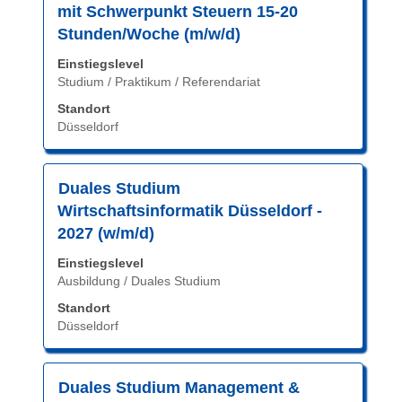
Sie
mit Schwerpunkt Steuern 15-20
die
Stunden/Woche (m/w/d)
Leertaste,
Einstiegslevel
um
Studium / Praktikum / Referendariat
die
Stelleninformationen
Standort
vollständig
Düsseldorf
anzuzeigen.
Stellenbezeichnung
Drücken
Duales Studium
Sie
Wirtschaftsinformatik Düsseldorf -
die
2027 (w/m/d)
Leertaste,
Einstiegslevel
um
Ausbildung / Duales Studium
die
Stelleninformationen
Standort
vollständig
Düsseldorf
anzuzeigen.
Stellenbezeichnung
Drücken
Duales Studium Management &