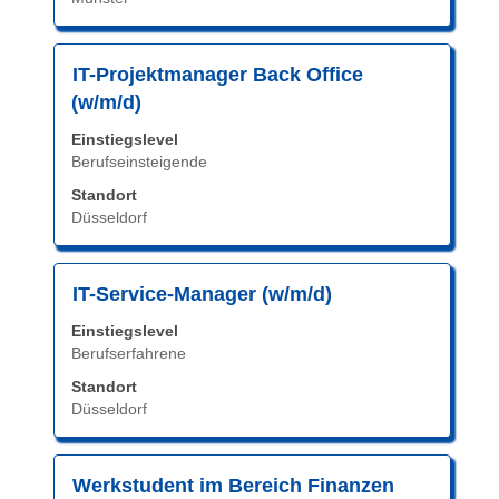
vollständig
anzuzeigen.
Stellenbezeichnung
Drücken
IT-Projektmanager Back Office
Sie
(w/m/d)
die
Einstiegslevel
Leertaste,
Berufseinsteigende
um
die
Standort
Düsseldorf
Stelleninformationen
vollständig
anzuzeigen.
Stellenbezeichnung
Drücken
IT-Service-Manager (w/m/d)
Sie
Einstiegslevel
die
Berufserfahrene
Leertaste,
Standort
um
Düsseldorf
die
Stelleninformationen
vollständig
Stellenbezeichnung
Drücken
Werkstudent im Bereich Finanzen
anzuzeigen.