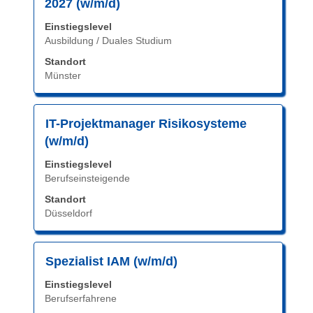
2027 (w/m/d)
Leertaste,
Einstiegslevel
um
Ausbildung / Duales Studium
die
Stelleninformationen
Standort
vollständig
Münster
anzuzeigen.
Stellenbezeichnung
Drücken
IT-Projektmanager Risikosysteme
Sie
(w/m/d)
die
Einstiegslevel
Leertaste,
Berufseinsteigende
um
die
Standort
Düsseldorf
Stelleninformationen
vollständig
anzuzeigen.
Stellenbezeichnung
Drücken
Spezialist IAM (w/m/d)
Sie
Einstiegslevel
die
Berufserfahrene
Leertaste,