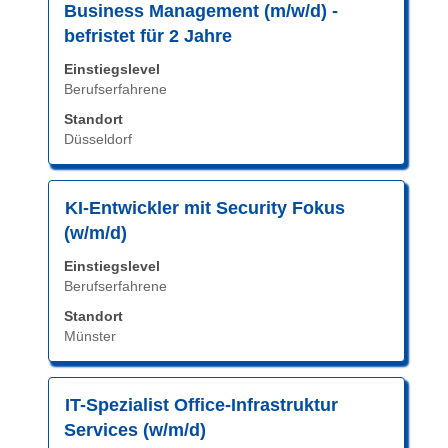
Sie
Es
Business Management (m/w/d) -
die
werden
befristet für 2 Jahre
Leertaste,
1
Einstiegslevel
um
bis
Berufserfahrene
die
18
Stelleninformationen
von
Standort
vollständig
Düsseldorf
18
anzuzeigen.
Stellen
angezeigt
Stellenbezeichnung
Drücken
KI-Entwickler mit Security Fokus
Verwenden
Sie
Sie
(w/m/d)
die
die
Einstiegslevel
Leertaste,
Tabulatortaste,
Berufserfahrene
um
um
die
Standort
durch
Münster
Stelleninformationen
die
vollständig
Stellenliste
anzuzeigen.
zu
Stellenbezeichnung
Drücken
IT-Spezialist Office-Infrastruktur
navigieren.
Sie
Wählen
Services (w/m/d)
die